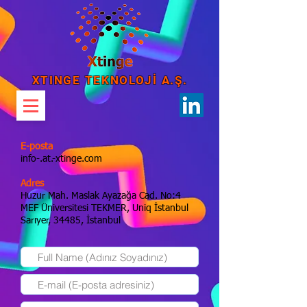
XTINGE TEKNOLOJİ A.Ş.
E-posta
info-.at.-xtinge.com
Adres
Huzur Mah. Maslak Ayazağa Cad. No:4
MEF Üniversitesi TEKMER, Uniq İstanbul
Sarıyer, 34485, İstanbul